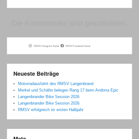
Die Kommentare sind geschlossen.
RMSV Instagram-Kanal
RMSV Facebook-Kanal
Neueste Beiträge
Motorradausfahrt des RMSV Langenbrand
Merkel und Schäfer belegen Rang 17 beim Andorra Epic
Langenbrander Bike Session 2026
Langenbrander Bike Session 2026
RMSV erfolgreich im ersten Halbjahr
Meta