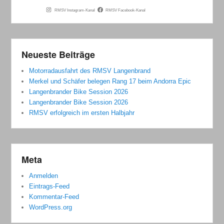
RMSV Instagram-Kanal
RMSV Facebook-Kanal
Neueste Beiträge
Motorradausfahrt des RMSV Langenbrand
Merkel und Schäfer belegen Rang 17 beim Andorra Epic
Langenbrander Bike Session 2026
Langenbrander Bike Session 2026
RMSV erfolgreich im ersten Halbjahr
Meta
Anmelden
Eintrags-Feed
Kommentar-Feed
WordPress.org